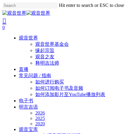
Skip
Hit enter to search or ESC to close
to
Close
main
Search
search
account
content
0
Menu
观音世界
观音世界基金会
缘起宗旨
观音之友
释明吉法师
直播
常见问题 / 指南
如何进行购买
如何订阅电子书及音频
如何添加影片至YouTube播放列表
电子书
明言吉语
2026
2025
2020
观音宝库