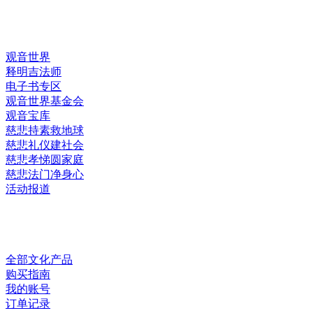
快速链接
观音世界
释明吉法师
电子书专区
观音世界基金会
观音宝库
慈悲持素救地球
慈悲礼仪建社会
慈悲孝悌圆家庭
慈悲法门净身心
活动报道
网上销售
全部文化产品
购买指南
我的账号
订单记录