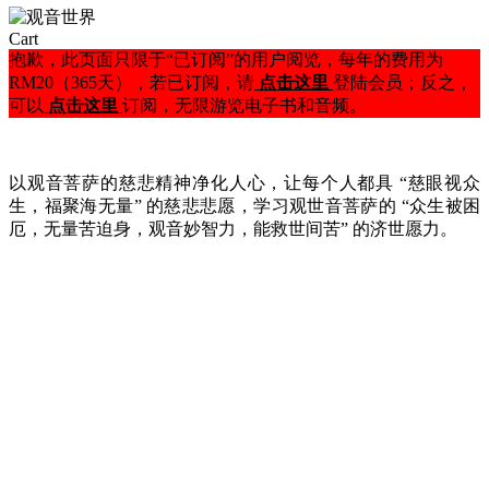
Close
Cart
Cart
抱歉，此页面只限于“已订阅”的用户阅览，每年的费用为
RM20（365天），若已订阅，请
点击这里
登陆会员；反之，
可以
点击这里
订阅，无限游览电子书和音频。
以观音菩萨的慈悲精神净化人心，让每个人都具 “慈眼视众
生，福聚海无量” 的慈悲悲愿，学习观世音菩萨的 “众生被困
厄，无量苦迫身，观音妙智力，能救世间苦” 的济世愿力。