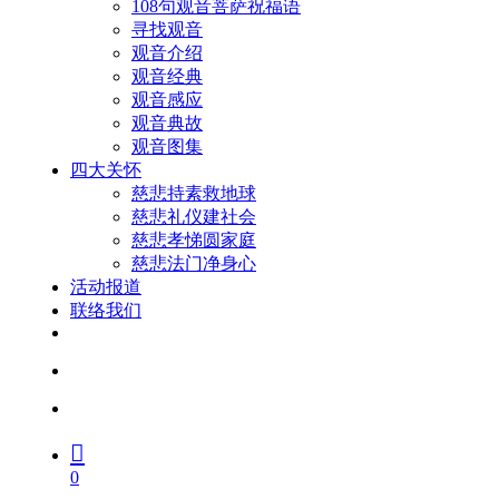
108句观音菩萨祝福语
寻找观音
观音介绍
观音经典
观音感应
观音典故
观音图集
四大关怀
慈悲持素救地球
慈悲礼仪建社会
慈悲孝悌圆家庭
慈悲法门净身心
活动报道
联络我们
facebook
youtube
search
account
0