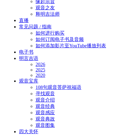
缘起宗旨
观音之友
释明吉法师
直播
常见问题 / 指南
如何进行购买
如何订阅电子书及音频
如何添加影片至YouTube播放列表
电子书
明言吉语
2026
2025
2020
观音宝库
108句观音菩萨祝福语
寻找观音
观音介绍
观音经典
观音感应
观音典故
观音图集
四大关怀