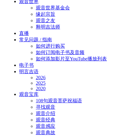
Close
观音世界
Menu
观音世界基金会
缘起宗旨
观音之友
释明吉法师
直播
常见问题 / 指南
如何进行购买
如何订阅电子书及音频
如何添加影片至YouTube播放列表
电子书
明言吉语
2026
2025
2020
观音宝库
108句观音菩萨祝福语
寻找观音
观音介绍
观音经典
观音感应
观音典故