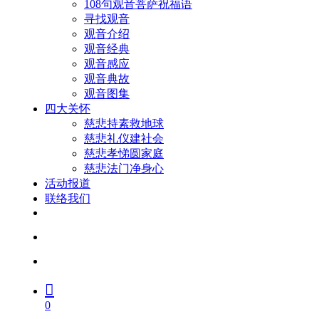
108句观音菩萨祝福语
寻找观音
观音介绍
观音经典
观音感应
观音典故
观音图集
四大关怀
慈悲持素救地球
慈悲礼仪建社会
慈悲孝悌圆家庭
慈悲法门净身心
活动报道
联络我们
facebook
youtube
search
account
0