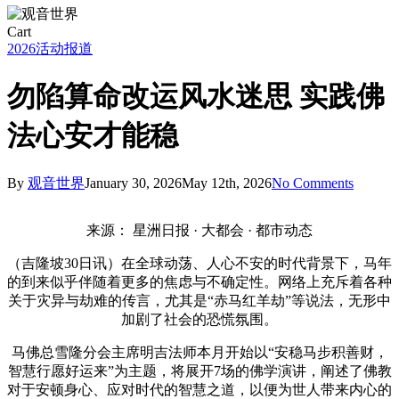
Close
Cart
Cart
2026
活动报道
勿陷算命改运风水迷思 实践佛
法心安才能稳
By
观音世界
January 30, 2026
May 12th, 2026
No Comments
来源： 星洲日报 · 大都会 · 都市动态
（吉隆坡30日讯）在全球动荡、人心不安的时代背景下，马年
的到来似乎伴随着更多的焦虑与不确定性。网络上充斥着各种
关于灾异与劫难的传言，尤其是“赤马红羊劫”等说法，无形中
加剧了社会的恐慌氛围。
马佛总雪隆分会主席明吉法师本月开始以“安稳马步积善财，
智慧行愿好运来”为主题，将展开7场的佛学演讲，阐述了佛教
对于安顿身心、应对时代的智慧之道，以便为世人带来内心的