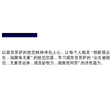
Share
Share
Share
Pin
以观音菩萨的慈悲精神净化人心，让每个人都具 “慈眼视众
生，福聚海无量” 的慈悲悲愿，学习观世音菩萨的 “众生被困
厄，无量苦迫身，观音妙智力，能救世间苦” 的济世愿力。