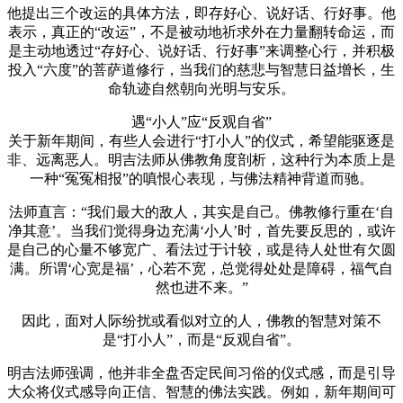
他提出三个改运的具体方法，即存好心、说好话、行好事。他
表示，真正的“改运”，不是被动地祈求外在力量翻转命运，而
是主动地透过“存好心、说好话、行好事”来调整心行，并积极
投入“六度”的菩萨道修行，当我们的慈悲与智慧日益增长，生
命轨迹自然朝向光明与安乐。
遇“小人”应“反观自省”
关于新年期间，有些人会进行“打小人”的仪式，希望能驱逐是
非、远离恶人。明吉法师从佛教角度剖析，这种行为本质上是
一种“冤冤相报”的嗔恨心表现，与佛法精神背道而驰。
法师直言：“我们最大的敌人，其实是自己。佛教修行重在‘自
净其意’。当我们觉得身边充满‘小人’时，首先要反思的，或许
是自己的心量不够宽广、看法过于计较，或是待人处世有欠圆
满。所谓‘心宽是福’，心若不宽，总觉得处处是障碍，福气自
然也进不来。”
因此，面对人际纷扰或看似对立的人，佛教的智慧对策不
是“打小人”，而是“反观自省”。
明吉法师强调，他并非全盘否定民间习俗的仪式感，而是引导
大众将仪式感导向正信、智慧的佛法实践。例如，新年期间可