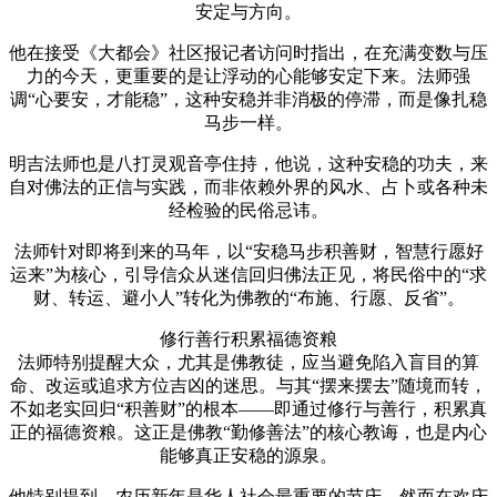
安定与方向。
他在接受《大都会》社区报记者访问时指出，在充满变数与压
力的今天，更重要的是让浮动的心能够安定下来。法师强
调“心要安，才能稳”，这种安稳并非消极的停滞，而是像扎稳
马步一样。
明吉法师也是八打灵观音亭住持，他说，这种安稳的功夫，来
自对佛法的正信与实践，而非依赖外界的风水、占卜或各种未
经检验的民俗忌讳。
法师针对即将到来的马年，以“安稳马步积善财，智慧行愿好
运来”为核心，引导信众从迷信回归佛法正见，将民俗中的“求
财、转运、避小人”转化为佛教的“布施、行愿、反省”。
修行善行积累福德资粮
法师特别提醒大众，尤其是佛教徒，应当避免陷入盲目的算
命、改运或追求方位吉凶的迷思。与其“摆来摆去”随境而转，
不如老实回归“积善财”的根本——即通过修行与善行，积累真
正的福德资粮。这正是佛教“勤修善法”的核心教诲，也是内心
能够真正安稳的源泉。
他特别提到，农历新年是华人社会最重要的节庆，然而在欢庆