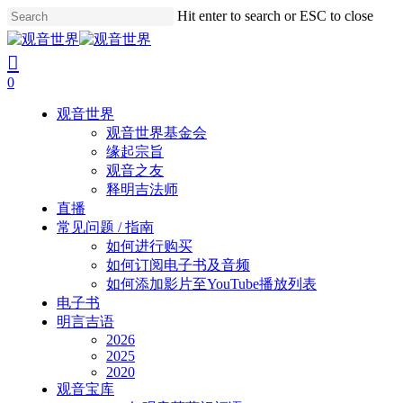
Skip
Hit enter to search or ESC to close
to
Close
main
Search
search
account
content
0
Menu
观音世界
观音世界基金会
缘起宗旨
观音之友
释明吉法师
直播
常见问题 / 指南
如何进行购买
如何订阅电子书及音频
如何添加影片至YouTube播放列表
电子书
明言吉语
2026
2025
2020
观音宝库