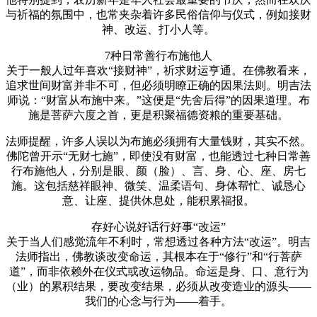
与祈福的氛围中，也常夹杂着许多民俗信仰与仪式，例如接财
神、改运、打小人等。
7种日常善行布施他人
关于一般人过年喜欢“接财神”，祈求财运亨通。在佛教看来，
追求世间财富并非不可，但必须明瞭正确的因果法则。明吉法
师说：“财富从布施中来。”这便是“先舍后得”的因果道理。布
施是菩萨六度之首，更是积聚福德资粮的重要基础。
法师提醒，许多人误以为布施必须拥有大量钱财，其实不然。
佛陀曾开示“无财七施”，即使没有财富，也能透过七种日常善
行布施他人，分别是眼、颜（脸）、言、身、心、座、房七
施。这包括慈祥眼神、微笑、温柔语句、身体帮忙、诚恳心
意、让座、提供休息处，能积累福报。
存好心说好话行好事“改运”
关于当人们感觉流年不利时，常想透过各种方法“改运”。明吉
法师指出，佛教谈改变命运，其根本在于“修行”和“行菩萨
道”，而非依赖外在仪式或改运物品。命运是身、口、意行为
（业）的累积结果，要改变结果，必须从改变造业的源头——
我们的心念与行为——着手。