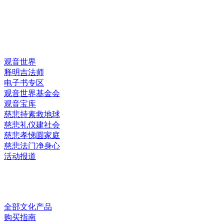
快速链接
观音世界
释明吉法师
电子书专区
观音世界基金会
观音宝库
慈悲持素救地球
慈悲礼仪建社会
慈悲孝悌圆家庭
慈悲法门净身心
活动报道
网上销售
全部文化产品
购买指南