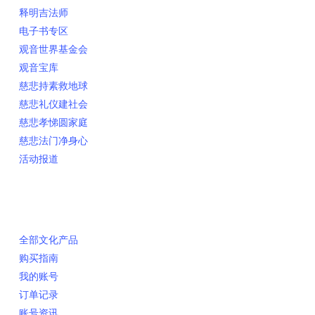
释明吉法师
电子书专区
观音世界基金会
观音宝库
慈悲持素救地球
慈悲礼仪建社会
慈悲孝悌圆家庭
慈悲法门净身心
活动报道
网上销售
全部文化产品
购买指南
我的账号
订单记录
账号资讯