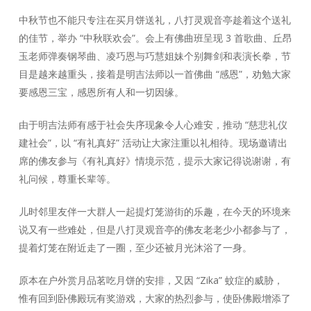
中秋节也不能只专注在买月饼送礼，八打灵观音亭趁着这个送礼
的佳节，举办 “中秋联欢会”。会上有佛曲班呈现 3 首歌曲、丘昂
玉老师弹奏钢琴曲、凌巧恩与巧慧姐妹个别舞剑和表演长拳，节
目是越来越重头，接着是明吉法师以一首佛曲 “感恩”，劝勉大家
要感恩三宝，感恩所有人和一切因缘。
由于明吉法师有感于社会失序现象令人心难安，推动 “慈悲礼仪
建社会”，以 “有礼真好” 活动让大家注重以礼相待。现场邀请出
席的佛友参与《有礼真好》情境示范，提示大家记得说谢谢，有
礼问候，尊重长辈等。
儿时邻里友伴一大群人一起提灯笼游街的乐趣，在今天的环境来
说又有一些难处，但是八打灵观音亭的佛友老老少小都参与了，
提着灯笼在附近走了一圈，至少还被月光沐浴了一身。
原本在户外赏月品茗吃月饼的安排，又因 “Zika” 蚊症的威胁，
惟有回到卧佛殿玩有奖游戏，大家的热烈参与，使卧佛殿增添了