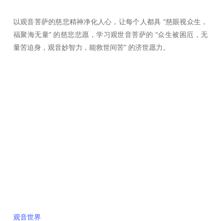
以观音菩萨的慈悲精神净化人心，让每个人都具 “慈眼视众生，
福聚海无量” 的慈悲悲愿，学习观世音菩萨的 “众生被困厄，无
量苦迫身，观音妙智力，能救世间苦” 的济世愿力。
快速链接
观音世界