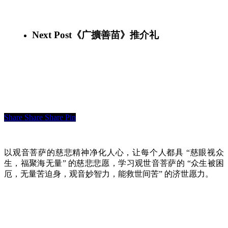
Next Post
《广擴善苗》推介礼
Share
Share
Share
Pin
以观音菩萨的慈悲精神净化人心，让每个人都具 “慈眼视众
生，福聚海无量” 的慈悲悲愿，学习观世音菩萨的 “众生被困
厄，无量苦迫身，观音妙智力，能救世间苦” 的济世愿力。