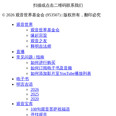
扫描或点击二维码联系我们
© 2026 观音世界基金会 (953507) | 版权所有，翻印必究
Close
观音世界
Menu
观音世界基金会
缘起宗旨
观音之友
释明吉法师
直播
常见问题 / 指南
如何进行购买
如何订阅电子书及音频
如何添加影片至YouTube播放列表
电子书
明言吉语
2026
2025
2020
观音宝库
108句观音菩萨祝福语
寻找观音