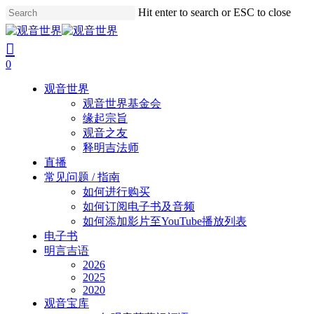
Skip
Hit enter to search or ESC to close
to
Close
main
Search
search
account
content
0
Menu
观音世界
观音世界基金会
缘起宗旨
观音之友
释明吉法师
直播
常见问题 / 指南
如何进行购买
如何订阅电子书及音频
如何添加影片至YouTube播放列表
电子书
明言吉语
2026
2025
2020
观音宝库