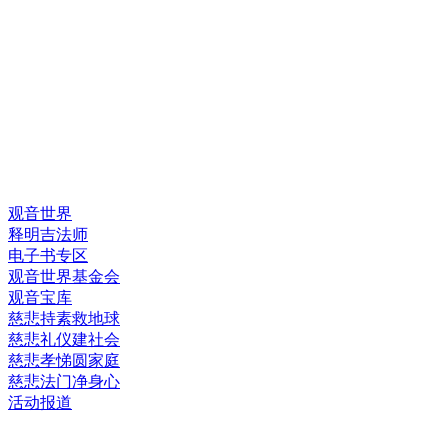
快速链接
观音世界
释明吉法师
电子书专区
观音世界基金会
观音宝库
慈悲持素救地球
慈悲礼仪建社会
慈悲孝悌圆家庭
慈悲法门净身心
活动报道
网上销售