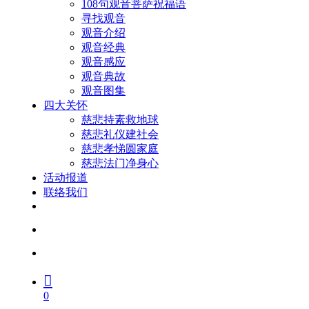
108句观音菩萨祝福语
寻找观音
观音介绍
观音经典
观音感应
观音典故
观音图集
四大关怀
慈悲持素救地球
慈悲礼仪建社会
慈悲孝悌圆家庭
慈悲法门净身心
活动报道
联络我们
facebook
youtube
search
account
0