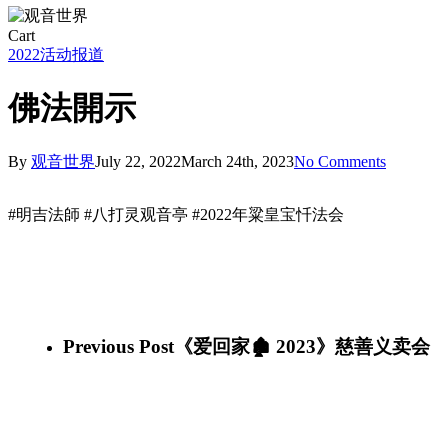
Close
Cart
Cart
2022
活动报道
佛法開示
By
观音世界
July 22, 2022
March 24th, 2023
No Comments
#明吉法師 #八打灵观音亭 #2022年粱皇宝忏法会
294106668_10159503725381339_6139220022455225065_n
(1)
294741673_10159503725441339_7787011663321066473_n
(1)
294684548_10159503725476339_5117900737770268536_n
(1)
295423094_10159503725526339_1131311938321442877_n
(1)
Previous Post
《爱回家🏚️ 2023》慈善义卖会