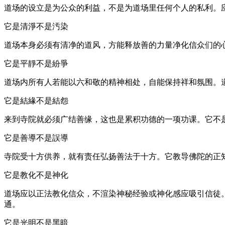
道场的设立是为公众的利益，不是为道场里任何个人的私利。
它是清淨不是汚染
道场本身必须有清净的道风，方能释放善的力量净化信众们的
它是平靜不是紛爭
道场内所有人若能以六和敬的精神相处，自能保持祥和氛围。道
它是結緣不是結怨
来到寺院就必须广结善缘，这也是累积功德的一项功课。它不
它是善導不是誤導
寺院受十方供养，就有责任弘扬善法于十方。它教导佛陀的正
它是教化不是神化
道场应以正法教化信众，不渲染神秘经验或神化感应吸引信徒
通。
它是光明不是黑暗