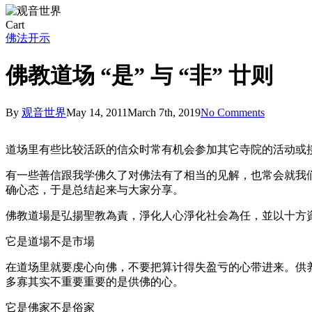
Close
Cart
Cart
佛法开示
佛教道场 “是” 与 “非” 廿则
By
观音世界
May 14, 2011
March 7th, 2019
No Comments
道场里有些比较活跃的信众时常有机会参加其它寺院的活动或
有一些善信跟我学佛久了对佛法有了相当的见解，也常会就我
确心态，于是总结起来与大家分享。
佛教道場是弘揚聖教為責，淨化人心淨化社会為任，並以十方資
它是道場不是市場
在道场里就要虔心向佛，不要把算计得失盈亏的心带进来。供
多寡其实不重要重要的是供佛的心。
它是佛家不是俗家