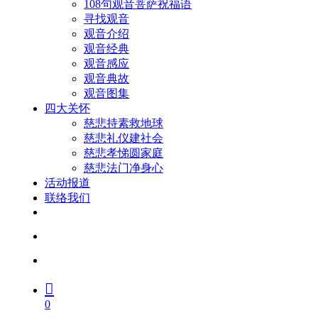
108句观音菩萨祝福语
寻找观音
观音介绍
观音经典
观音感应
观音典故
观音图集
四大关怀
慈悲持素救地球
慈悲礼仪建社会
慈悲孝悌圆家庭
慈悲法门净身心
活动报道
联络我们
facebook
youtube
search
account
0