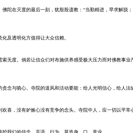
佛陀在灭度的最后一刻，犹殷殷遗教：“当勤精进，早求解脱；
统化及透明化方值得让大众信赖。
需索无度。倘若让信众们对布施供养感受极大压力而对佛教事业
的贪念与嗔心。寺院的道风和活动要能：给人光明信心，给人法
到欢喜，没有妒嫉心没有竞争的念头。寺院中人，应一切以平常
善护我们的信念、言语、行为，莫造身、口、意业。