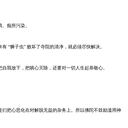
嗔、痴所污染。
 “狮子虫” 败坏了寺院的清净，就必须尽快解决。
把自我放下，把嗔心灭除，还要对一切人生起恭敬心。
徒们把心思化在对解脱无益的杂务上。所以佛陀不鼓励滥用神