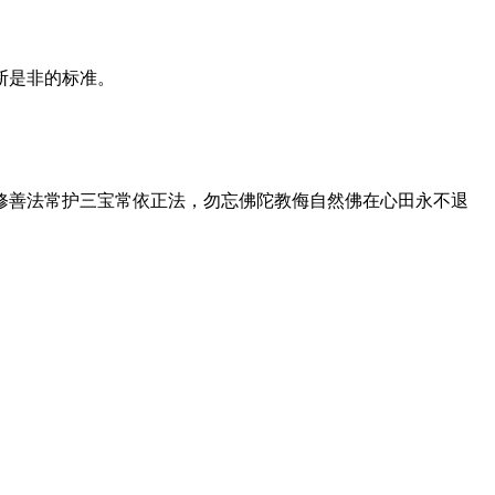
断是非的标准。
。
修善法常护三宝常依正法，勿忘佛陀教侮自然佛在心田永不退