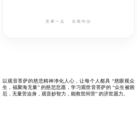
灵犀一点 · 法雨均沾
以观音菩萨的慈悲精神净化人心，让每个人都具 “慈眼视众
生，福聚海无量” 的慈悲悲愿，学习观世音菩萨的 “众生被困
厄，无量苦迫身，观音妙智力，能救世间苦” 的济世愿力。