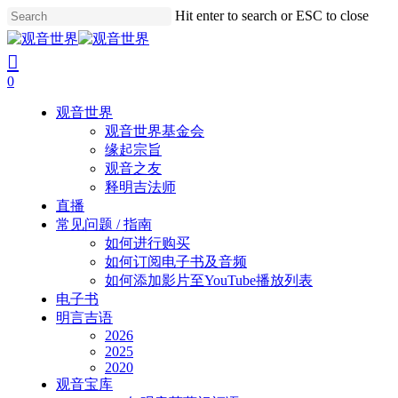
Skip
Hit enter to search or ESC to close
to
Close
main
Search
search
account
content
0
Menu
观音世界
观音世界基金会
缘起宗旨
观音之友
释明吉法师
直播
常见问题 / 指南
如何进行购买
如何订阅电子书及音频
如何添加影片至YouTube播放列表
电子书
明言吉语
2026
2025
2020
观音宝库