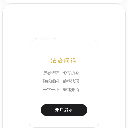
点击求法语
法语问禅
· 屏息敛容，心存所感
· 随缘叩问，静待法语
· 一字一禅，破迷开悟
开启启示