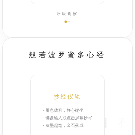
呼吸觉察
般若波罗蜜多心经
抄经仪轨
· 屏息敛容，静心端坐
观
自
在
· 键盘输入或点击屏幕抄写
· 灰墨起笔，金石落成