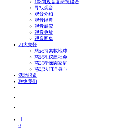
108句观音菩萨祝福语
寻找观音
观音介绍
观音经典
观音感应
观音典故
观音图集
四大关怀
慈悲持素救地球
慈悲礼仪建社会
慈悲孝悌圆家庭
慈悲法门净身心
活动报道
联络我们
facebook
youtube
search
account
0