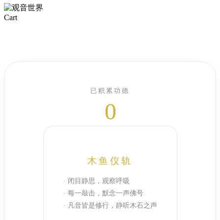
Close
Cart
Cart
已积累功德
0
木鱼仪轨
· 闭目静思，观察呼吸
· 每一敲击，默念一声佛号
· 凡音皆是修行，静听木石之声