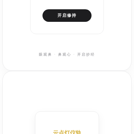
开启修持
眼观鼻 · 鼻观心 · 开启抄经
云点灯仪轨