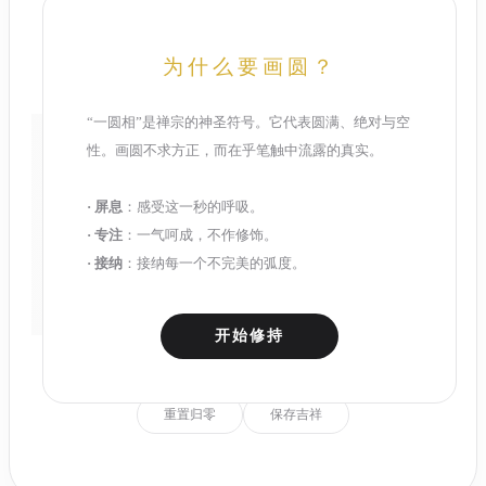
一圆相 · 见性
为什么要画圆？
每一道金光，都是心念的流转。不求圆规般的精准，
只求这一刻的本真。
“一圆相”是禅宗的神圣符号。它代表圆满、绝对与空
性。画圆不求方正，而在乎笔触中流露的真实。
· 屏息
：感受这一秒的呼吸。
· 专注
：一气呵成，不作修饰。
· 接纳
：接纳每一个不完美的弧度。
开始修持
重置归零
保存吉祥