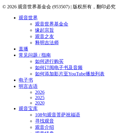
© 2026 观音世界基金会 (953507) | 版权所有，翻印必究
Close
观音世界
Menu
观音世界基金会
缘起宗旨
观音之友
释明吉法师
直播
常见问题 / 指南
如何进行购买
如何订阅电子书及音频
如何添加影片至YouTube播放列表
电子书
明言吉语
2026
2025
2020
观音宝库
108句观音菩萨祝福语
寻找观音
观音介绍