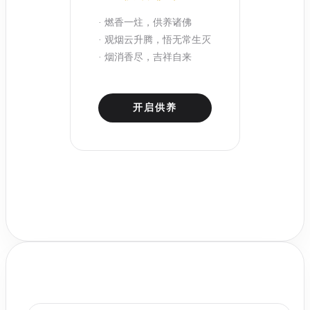
· 燃香一炷，供养诸佛
· 观烟云升腾，悟无常生灭
· 烟消香尽，吉祥自来
开启供养