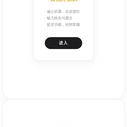
· 诚心祈愿，点击莲灯
· 输入姓名与愿文
· 提交功德，光明常随
进入
点击开启光明