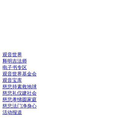
快速链接
观音世界
释明吉法师
电子书专区
观音世界基金会
观音宝库
慈悲持素救地球
慈悲礼仪建社会
慈悲孝悌圆家庭
慈悲法门净身心
活动报道
网上销售