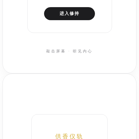
进入修持
敲击屏幕 · 听见内心
供香仪轨