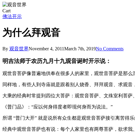
Close
Cart
Cart
佛法开示
为什么拜观音
By
观音世界
November 4, 2011
March 7th, 2019
No Comments
明吉法师于农历九月十九观音诞时开示说：
观世音菩萨像普遍地供奉在很多人的家里，观世音菩萨是那么
同样地，有些人到寺庙就是跟着别人烧香、拜拜观音、求观音
大乘的经典时常提到四位大菩萨：观世音菩萨、文殊室利菩萨
《普门品》：“应以何身得度者即现何身而为说法。”
所谓 “普门大开” 就是说所有众生都是观世音菩萨接引离苦得
经典中观世音菩萨也有说：每个人家里也有两尊菩萨，欲求我