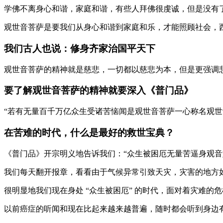
学佛不离身心和谐，家庭和谐，有些人拜佛很虔诚，但是没有
观世音菩萨是要我们从身心和谐到家庭和乐，才能照顾社会，
我们古人也说：修身齐家治国平天下
观世音菩萨的精神就是慈悲，一切都以慈悲为本，但是更强调
要了解观世音菩萨的精神就要深入《普门品》
“若有无量百千万亿众生受诸苦恼闻是观世音菩萨一心称名观世
在苦难的时代，什么是最好的救世宝典？
《普门品》开宗明义地告诉我们：“众生被困厄无量苦逼身观音
我们每天翻开报章，看看由于气候异常引致天灾，灾害的地方
很明显地我们现在身处 “众生被困厄” 的时代，面对着灾难
以前癌症的听闻和现在比起来越来越普遍，随时都会听到身边