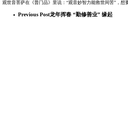
观世音菩萨在《普门品》里说：“观音妙智力能救世间苦”，想
Previous Post
龙年挥春 “勤修善业” 缘起