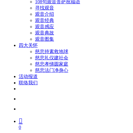
108句观音菩萨祝福语
寻找观音
观音介绍
观音经典
观音感应
观音典故
观音图集
四大关怀
慈悲持素救地球
慈悲礼仪建社会
慈悲孝悌圆家庭
慈悲法门净身心
活动报道
联络我们
facebook
youtube
search
account
0