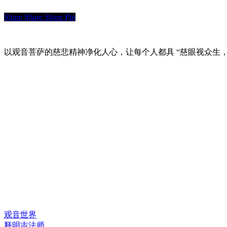
Share
Share
Share
Pin
以观音菩萨的慈悲精神净化人心，让每个人都具 “慈眼视众生，
快速链接
观音世界
释明吉法师