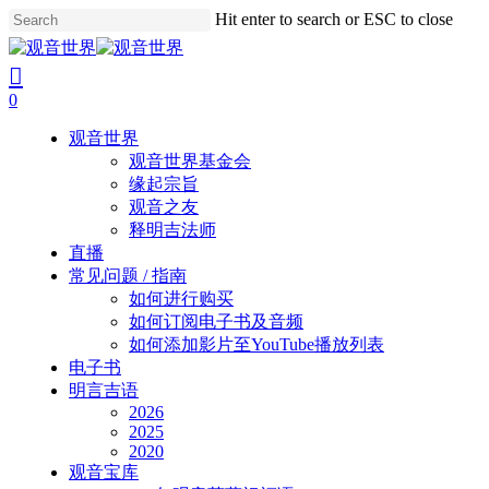
Skip
Hit enter to search or ESC to close
to
Close
main
Search
search
account
content
0
Menu
观音世界
观音世界基金会
缘起宗旨
观音之友
释明吉法师
直播
常见问题 / 指南
如何进行购买
如何订阅电子书及音频
如何添加影片至YouTube播放列表
电子书
明言吉语
2026
2025
2020
观音宝库