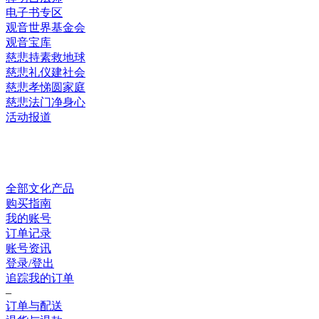
电子书专区
观音世界基金会
观音宝库
慈悲持素救地球
慈悲礼仪建社会
慈悲孝悌圆家庭
慈悲法门净身心
活动报道
网上销售
全部文化产品
购买指南
我的账号
订单记录
账号资讯
登录/登出
追踪我的订单
–
订单与配送