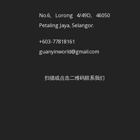
No.6, Lorong 4/49D, 46050
Petaling Jaya, Selangor.
+603-77818161
guanyinworld@gmail.com
扫描或点击二维码联系我们