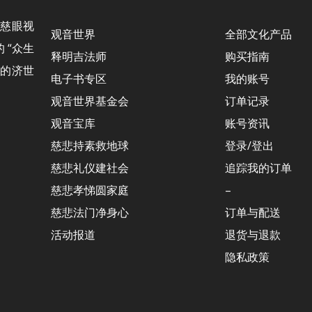
“慈眼视
观音世界
全部文化产品
 “众生
释明吉法师
购买指南
 的济世
电子书专区
我的账号
观音世界基金会
订单记录
观音宝库
账号资讯
慈悲持素救地球
登录/登出
慈悲礼仪建社会
追踪我的订单
慈悲孝悌圆家庭
–
慈悲法门净身心
订单与配送
活动报道
退货与退款
隐私政策