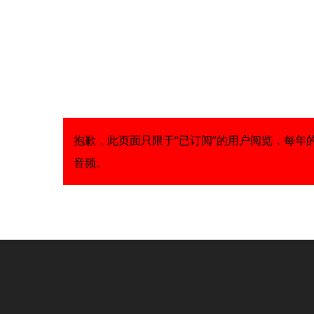
Skip
to
main
content
抱歉，此页面只限于“已订阅”的用户阅览，每年的
音频。
Hit enter to search or ESC to close