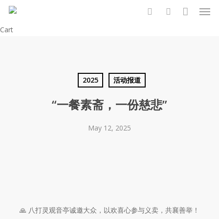
Men
Skip
to
search
account
Close
Cart
main
Cart
content
2025
活动报道
“一餐素斋，一份慈悲”
May 12, 2025
🙏 八打灵观音亭诚邀大众，以欢喜心参与义卖，共襄善举！