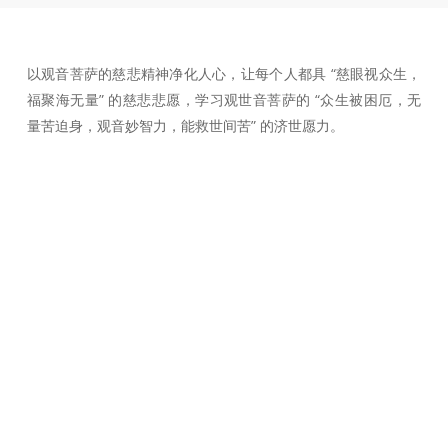
以观音菩萨的慈悲精神净化人心，让每个人都具 “慈眼视众生，
福聚海无量” 的慈悲悲愿，学习观世音菩萨的 “众生被困厄，无
量苦迫身，观音妙智力，能救世间苦” 的济世愿力。
快速链接