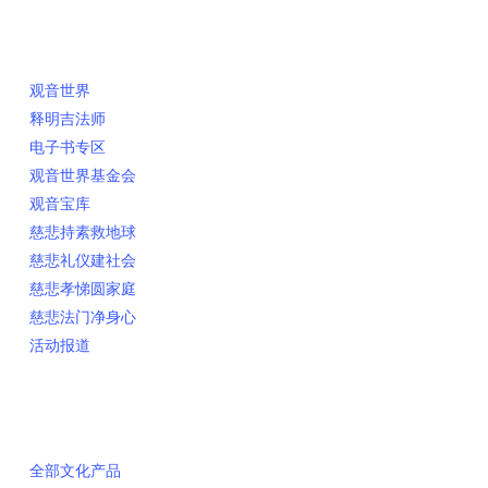
快速链接
观音世界
释明吉法师
电子书专区
观音世界基金会
观音宝库
慈悲持素救地球
慈悲礼仪建社会
慈悲孝悌圆家庭
慈悲法门净身心
活动报道
网上销售
全部文化产品