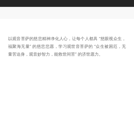
以观音菩萨的慈悲精神净化人心，让每个人都具 “慈眼视众生，
福聚海无量” 的慈悲悲愿，学习观世音菩萨的 “众生被困厄，无
量苦迫身，观音妙智力，能救世间苦” 的济世愿力。