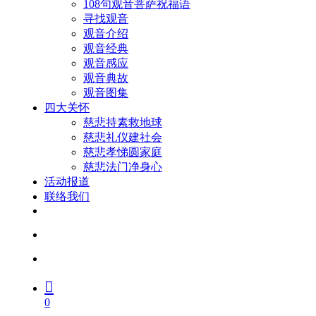
108句观音菩萨祝福语
寻找观音
观音介绍
观音经典
观音感应
观音典故
观音图集
四大关怀
慈悲持素救地球
慈悲礼仪建社会
慈悲孝悌圆家庭
慈悲法门净身心
活动报道
联络我们
facebook
youtube
search
account
0