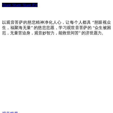
Share
Share
Share
Pin
以观音菩萨的慈悲精神净化人心，让每个人都具 “慈眼视众
生，福聚海无量” 的慈悲悲愿，学习观世音菩萨的 “众生被困
厄，无量苦迫身，观音妙智力，能救世间苦” 的济世愿力。
快速链接