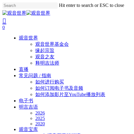
Skip
Hit enter to search or ESC to close
to
Close
main
Search
search
account
content
0
Menu
观音世界
观音世界基金会
缘起宗旨
观音之友
释明吉法师
直播
常见问题 / 指南
如何进行购买
如何订阅电子书及音频
如何添加影片至YouTube播放列表
电子书
明言吉语
2026
2025
2020
观音宝库