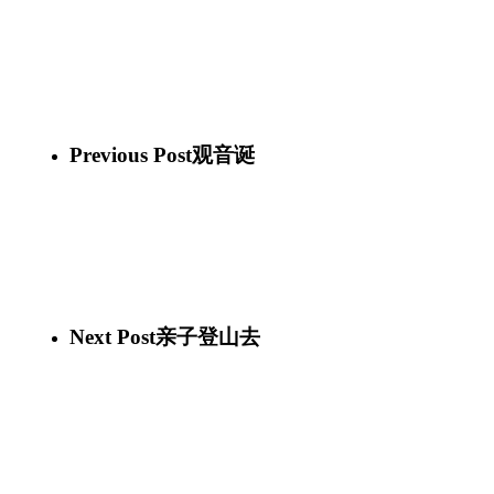
66672284_10156847246646339_3610432028224258048_n
66648997_10156847246576339_5967118143028461568_n
66621874_10156847246506339_5717531576208719872_n
66529972_10156847246426339_1987360163329212416_n
64934314_10156847246361339_1077904162705899520_n
66415409_10156847246281339_2343582186763976704_n
66786324_10156847246241339_5828173455626862592_n
Previous Post
观音诞
Next Post
亲子登山去