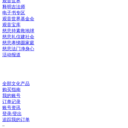
观音世界
释明吉法师
电子书专区
观音世界基金会
观音宝库
慈悲持素救地球
慈悲礼仪建社会
慈悲孝悌圆家庭
慈悲法门净身心
活动报道
网上销售
全部文化产品
购买指南
我的账号
订单记录
账号资讯
登录/登出
追踪我的订单
–