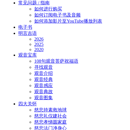
常见问题 / 指南
如何进行购买
如何订阅电子书及音频
如何添加影片至YouTube播放列表
电子书
明言吉语
2026
2025
2020
观音宝库
108句观音菩萨祝福语
寻找观音
观音介绍
观音经典
观音感应
观音典故
观音图集
四大关怀
慈悲持素救地球
慈悲礼仪建社会
慈悲孝悌圆家庭
慈悲法门净身心