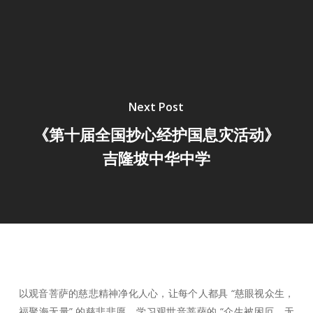
Next Post
《第十届全国抄心经护国息灾活动》
吉隆坡中华中学
以观音菩萨的慈悲精神净化人心，让每个人都具 “慈眼视众生，
福聚海无量” 的慈悲悲愿，学习观世音菩萨的 “众生被困厄，无