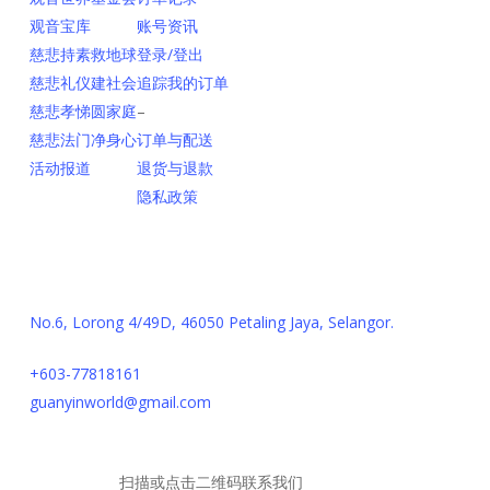
观音宝库
账号资讯
慈悲持素救地球
登录/登出
慈悲礼仪建社会
追踪我的订单
慈悲孝悌圆家庭
–
慈悲法门净身心
订单与配送
活动报道
退货与退款
隐私政策
联系我们
No.6, Lorong 4/49D, 46050 Petaling Jaya, Selangor.
+603-77818161
guanyinworld@gmail.com
扫描或点击二维码联系我们