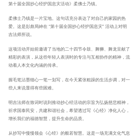
第十届全国抄心经护国息灾活动》柔佛士乃镇。
柔佛士乃镇是一片宝地。这句话充分表达了对自己的家园的热
爱。这是彭彪局紳在 “第十届全国抄心经护国息灾” 活动上对明
吉法师所说。
这项活动开始前邀请了当地的二十四节令鼓、舞狮、舞龙呈献了
精彩的表演，从这些年轻人表演时的专注与互相协作的精神，流
动着人本文化内涵的传承。
握毛笔沾墨细心一笔一划写，在今天紧张粗躁的生活步调，对一
些人来说显得有些困难。
明吉法师在致词时说到推动抄心经活动的宗旨为弘扬慈悲精神，
祈求国泰民安，共建和谐社会，希望透过写《心经》净化人心，
增长我们的福德智慧，提升生命的品质。
从抄写中慢慢领会《心经》的般若智慧。这是一场充满文化气息