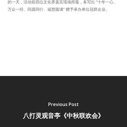
的一天，活动前四位文化界嘉宾现场挥毫，各写出 “十年一心、
万众一经、同愿同行、福慧圆满” 赠予承办单位冠群企业。
Previous Post
八打灵观音亭《中秋联欢会》