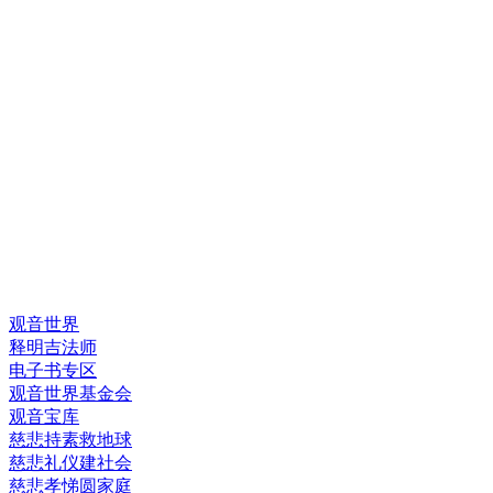
快速链接
观音世界
释明吉法师
电子书专区
观音世界基金会
观音宝库
慈悲持素救地球
慈悲礼仪建社会
慈悲孝悌圆家庭