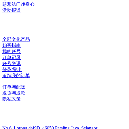
慈悲法门净身心
活动报道
网上销售
全部文化产品
购买指南
我的账号
订单记录
账号资讯
登录/登出
追踪我的订单
–
订单与配送
退货与退款
隐私政策
联系我们
No.6, Lorong 4/49D, 46050 Petaling Jaya, Selangor.