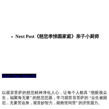
Next Post
《慈悲孝悌圆家庭》亲子小厨师
Share
Share
Share
Pin
以观音菩萨的慈悲精神净化人心，让每个人都具 “慈眼视众
生，福聚海无量” 的慈悲悲愿，学习观世音菩萨的 “众生被困
厄，无量苦迫身，观音妙智力，能救世间苦” 的济世愿力。