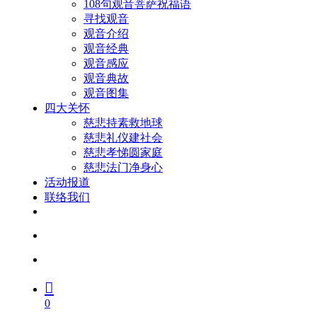
108句观音菩萨祝福语
寻找观音
观音介绍
观音经典
观音感应
观音典故
观音图集
四大关怀
慈悲持素救地球
慈悲礼仪建社会
慈悲孝悌圆家庭
慈悲法门净身心
活动报道
联络我们
facebook
youtube
search
account
0