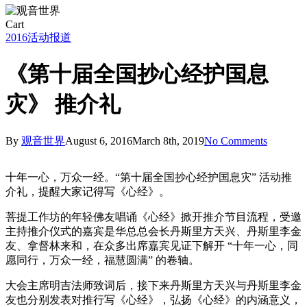
Close
Cart
Cart
2016
活动报道
《第十届全国抄心经护国息
灾》 推介礼
By
观音世界
August 6, 2016
March 8th, 2019
No Comments
十年一心，万众一经。“第十届全国抄心经护国息灾” 活动推
介礼，提醒大家记得写《心经》。
菩提工作坊的年轻佛友唱诵《心经》掀开推介节目流程，受邀
主持推介仪式的嘉宾是华总总会长丹斯里方天兴、丹斯里李金
友、拿督林来和，在众多出席嘉宾见证下解开 “十年一心，同
愿同行，万众一经，福慧圆满” 的卷轴。
大会主席明吉法师致词后，接下来丹斯里方天兴与丹斯里李金
友也分别发表对推行写《心经》，弘扬《心经》的内涵意义，