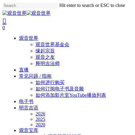
Skip
Hit enter to search or ESC to close
to
Close
main
Search
search
account
content
0
Menu
观音世界
观音世界基金会
缘起宗旨
观音之友
释明吉法师
直播
常见问题 / 指南
如何进行购买
如何订阅电子书及音频
如何添加影片至YouTube播放列表
电子书
明言吉语
2026
2025
2020
观音宝库