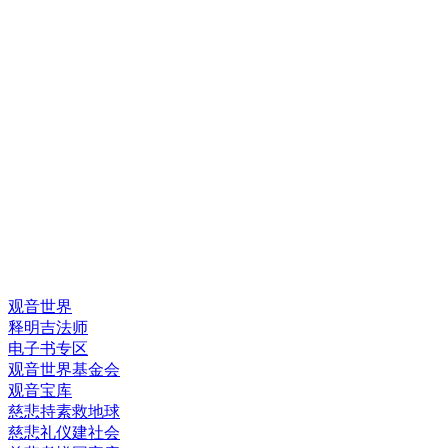
快速链接
观音世界
释明吉法师
电子书专区
观音世界基金会
观音宝库
慈悲持素救地球
慈悲礼仪建社会