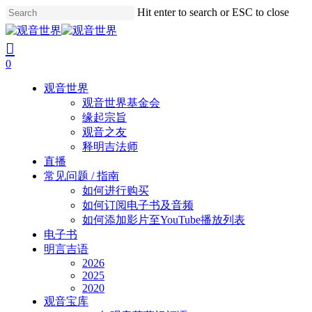
Skip
Hit enter to search or ESC to close
to
Close
main
Search
search
account
content
0
Menu
观音世界
观音世界基金会
缘起宗旨
观音之友
释明吉法师
直播
常见问题 / 指南
如何进行购买
如何订阅电子书及音频
如何添加影片至YouTube播放列表
电子书
明言吉语
2026
2025
2020
观音宝库