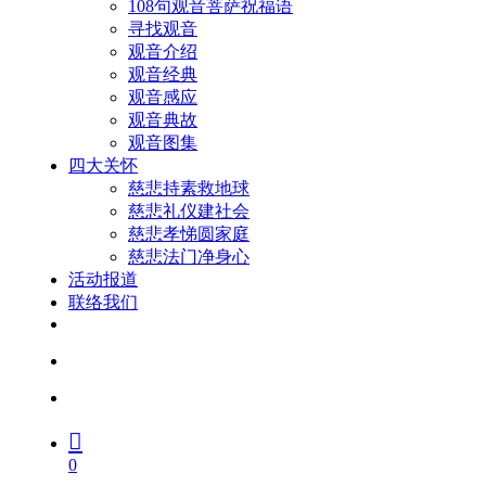
108句观音菩萨祝福语
寻找观音
观音介绍
观音经典
观音感应
观音典故
观音图集
四大关怀
慈悲持素救地球
慈悲礼仪建社会
慈悲孝悌圆家庭
慈悲法门净身心
活动报道
联络我们
facebook
youtube
search
account
0