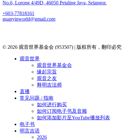
No.6, Lorong 4/49D, 46050 Petaling Jaya, Selangor.
+603-77818161
guanyinworld@gmail.com
© 2026 观音世界基金会 (953507) | 版权所有，翻印必究
Close
观音世界
Menu
观音世界基金会
缘起宗旨
观音之友
释明吉法师
直播
常见问题 / 指南
如何进行购买
如何订阅电子书及音频
如何添加影片至YouTube播放列表
电子书
明言吉语
2026