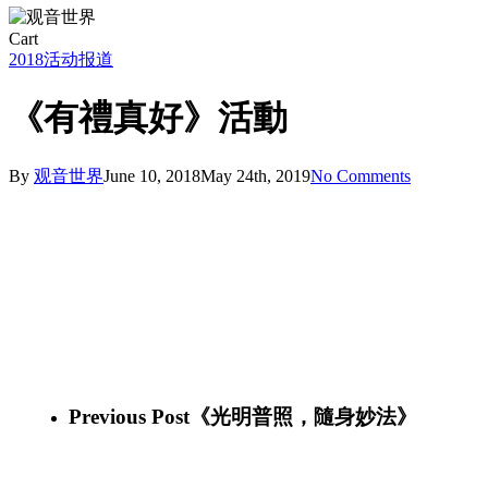
Close
Cart
Cart
2018
活动报道
《有禮真好》活動
By
观音世界
June 10, 2018
May 24th, 2019
No Comments
34561816_10155909322896339_8257764810624598016_n
34398091_10155909322726339_1112383064941527040_n
34479782_10155909322516339_3643910877389783040_n
34497009_10155909322396339_4189340241871503360_n
34507510_10155909322001339_2047848219278311424_n
34429362_10155909321631339_1462443962085146624_n
34463098_10155909321566339_3278377863073497088_n
34581592_10155909321446339_6500680508576366592_n
34501724_10155909321241339_2181697933005553664_n
Previous Post
《光明普照，隨身妙法》