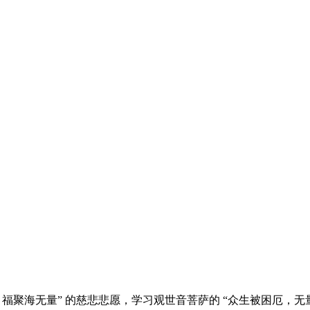
福聚海无量” 的慈悲悲愿，学习观世音菩萨的 “众生被困厄，无