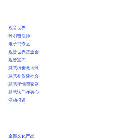
快速链接
观音世界
释明吉法师
电子书专区
观音世界基金会
观音宝库
慈悲持素救地球
慈悲礼仪建社会
慈悲孝悌圆家庭
慈悲法门净身心
活动报道
网上销售
全部文化产品