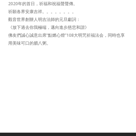
2020年的首日，祈福和祝福聲聲傳。
祈願各界安康吉祥。。。。。。。。
觀音世界創辦人明吉法師的元旦獻詞：
《放下過去你我極端，邁向進步慈悲和諧》
佛友們誠心誠意出席“點燃心燈”108大明咒祈福法会，同時也享
用美味可口的腊八粥。