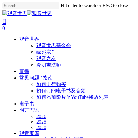
Skip
Hit enter to search or ESC to close
to
Close
main
Search
search
account
content
0
Menu
观音世界
观音世界基金会
缘起宗旨
观音之友
释明吉法师
直播
常见问题 / 指南
如何进行购买
如何订阅电子书及音频
如何添加影片至YouTube播放列表
电子书
明言吉语
2026
2025
2020
观音宝库