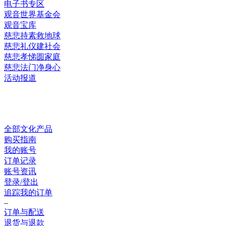
电子书专区
观音世界基金会
观音宝库
慈悲持素救地球
慈悲礼仪建社会
慈悲孝悌圆家庭
慈悲法门净身心
活动报道
网上销售
全部文化产品
购买指南
我的账号
订单记录
账号资讯
登录/登出
追踪我的订单
–
订单与配送
退货与退款