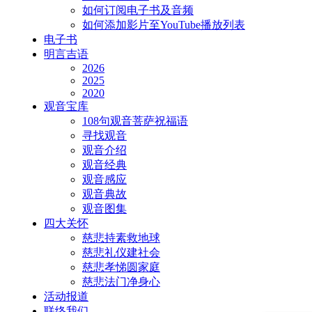
如何订阅电子书及音频
如何添加影片至YouTube播放列表
电子书
明言吉语
2026
2025
2020
观音宝库
108句观音菩萨祝福语
寻找观音
观音介绍
观音经典
观音感应
观音典故
观音图集
四大关怀
慈悲持素救地球
慈悲礼仪建社会
慈悲孝悌圆家庭
慈悲法门净身心
活动报道
联络我们