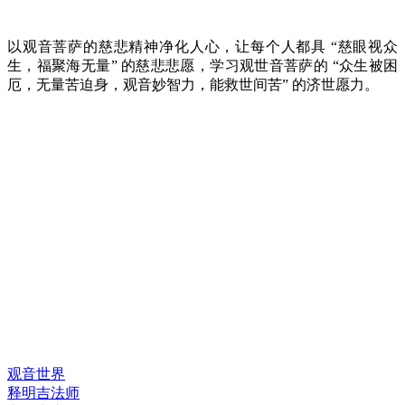
以观音菩萨的慈悲精神净化人心，让每个人都具 “慈眼视众
生，福聚海无量” 的慈悲悲愿，学习观世音菩萨的 “众生被困
厄，无量苦迫身，观音妙智力，能救世间苦” 的济世愿力。
快速链接
观音世界
释明吉法师