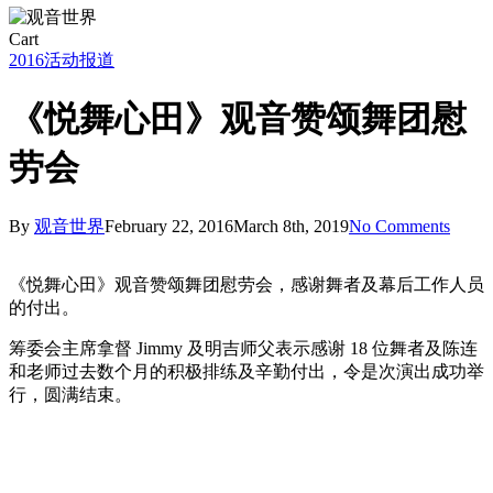
Close
Cart
Cart
2016
活动报道
《悦舞心田》观音赞颂舞团慰
劳会
By
观音世界
February 22, 2016
March 8th, 2019
No Comments
《悦舞心田》观音赞颂舞团慰劳会，感谢舞者及幕后工作人员
的付出。
筹委会主席拿督 Jimmy 及明吉师父表示感谢 18 位舞者及陈连
和老师过去数个月的积极排练及辛勤付出，令是次演出成功举
行，圆满结束。
Joy_of_Praises_Dinner_15
Joy_of_Praises_Dinner_18
Joy_of_Praises_Dinner_10