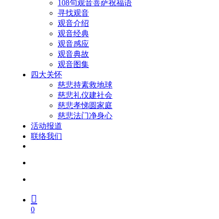
108句观音菩萨祝福语
寻找观音
观音介绍
观音经典
观音感应
观音典故
观音图集
四大关怀
慈悲持素救地球
慈悲礼仪建社会
慈悲孝悌圆家庭
慈悲法门净身心
活动报道
联络我们
facebook
youtube
search
account
0