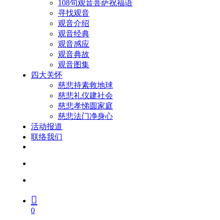
108句观音菩萨祝福语
寻找观音
观音介绍
观音经典
观音感应
观音典故
观音图集
四大关怀
慈悲持素救地球
慈悲礼仪建社会
慈悲孝悌圆家庭
慈悲法门净身心
活动报道
联络我们
facebook
youtube
search
account
0