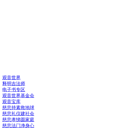
快速链接
观音世界
释明吉法师
电子书专区
观音世界基金会
观音宝库
慈悲持素救地球
慈悲礼仪建社会
慈悲孝悌圆家庭
慈悲法门净身心