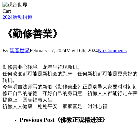
Close
Cart
Cart
2024
活动报道
《勤修善業》
By
观音世界
February 17, 2024
May 16th, 2024
No Comments
勤修善业心转境，龙年呈祥现新机。
任何改变都可能是新机会的到来；任何新机都可能是更美好的
转机。
今年明吉法师写的新歌《勤修善业》正是劝导大家要时时刻刻
修正自己的品德，守好自己的身口意，祈愿人人都能行走在菩
提道上，圆满福慧人生。
祈愿人人健康，处处平安，家家富足，时时心福！
Previous Post
《佛教正观精进班》