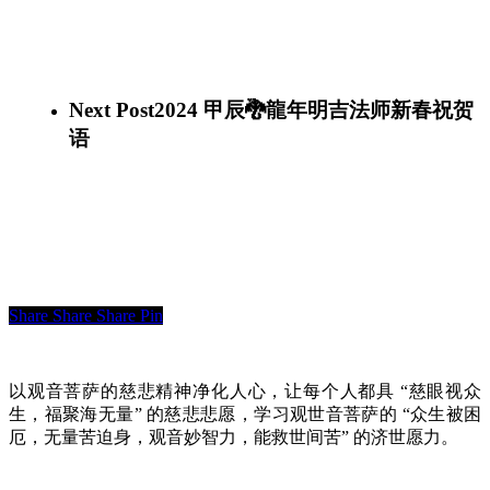
Next Post
2024 甲辰🐉龍年明吉法师新春祝贺
语
Share
Share
Share
Pin
以观音菩萨的慈悲精神净化人心，让每个人都具 “慈眼视众
生，福聚海无量” 的慈悲悲愿，学习观世音菩萨的 “众生被困
厄，无量苦迫身，观音妙智力，能救世间苦” 的济世愿力。