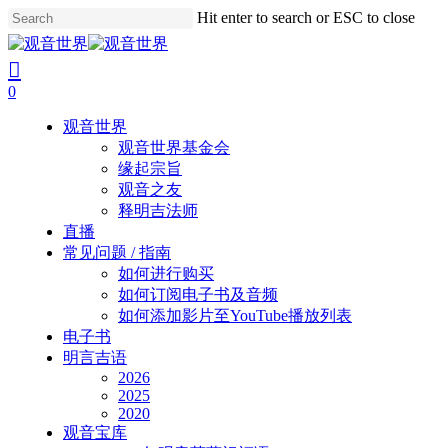
Skip
Hit enter to search or ESC to close
to
Close
main
Search
search
account
content
0
Menu
观音世界
观音世界基金会
缘起宗旨
观音之友
释明吉法师
直播
常见问题 / 指南
如何进行购买
如何订阅电子书及音频
如何添加影片至YouTube播放列表
电子书
明言吉语
2026
2025
2020
观音宝库