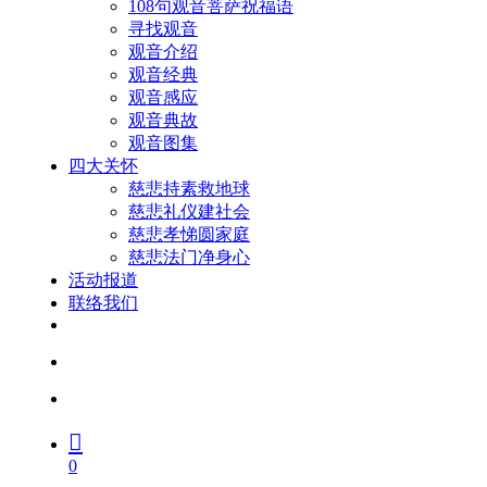
108句观音菩萨祝福语
寻找观音
观音介绍
观音经典
观音感应
观音典故
观音图集
四大关怀
慈悲持素救地球
慈悲礼仪建社会
慈悲孝悌圆家庭
慈悲法门净身心
活动报道
联络我们
facebook
youtube
search
account
0