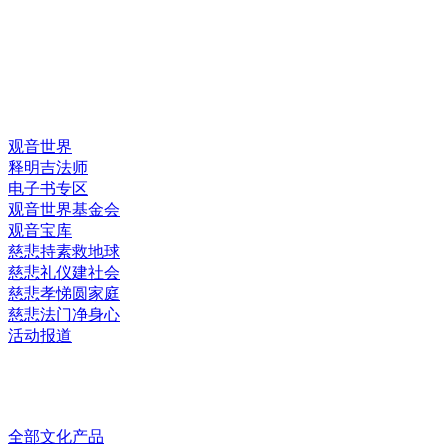
快速链接
观音世界
释明吉法师
电子书专区
观音世界基金会
观音宝库
慈悲持素救地球
慈悲礼仪建社会
慈悲孝悌圆家庭
慈悲法门净身心
活动报道
网上销售
全部文化产品