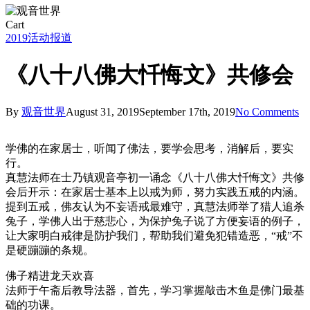
Close
Cart
Cart
2019
活动报道
《八十八佛大忏悔文》共修会
By
观音世界
August 31, 2019
September 17th, 2019
No Comments
学佛的在家居士，听闻了佛法，要学会思考，消解后，要实
行。
真慧法师在士乃镇观音亭初一诵念《八十八佛大忏悔文》共修
会后开示：在家居士基本上以戒为师，努力实践五戒的内涵。
提到五戒，佛友认为不妄语戒最难守，真慧法师举了猎人追杀
兔子，学佛人出于慈悲心，为保护兔子说了方便妄语的例子，
让大家明白戒律是防护我们，帮助我们避免犯错造恶，“戒”不
是硬蹦蹦的条规。
佛子精进龙天欢喜
法师于午斋后教导法器，首先，学习掌握敲击木鱼是佛门最基
础的功课。