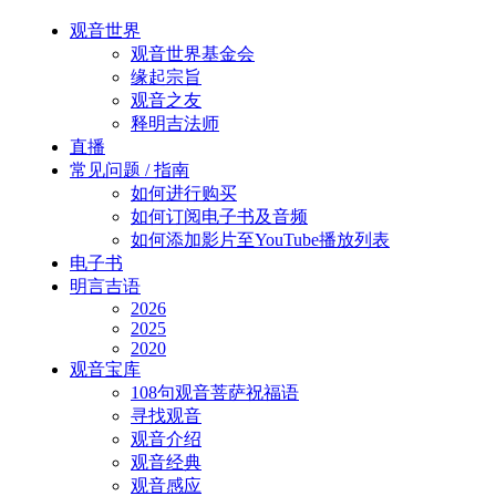
Close
观音世界
Menu
观音世界基金会
缘起宗旨
观音之友
释明吉法师
直播
常见问题 / 指南
如何进行购买
如何订阅电子书及音频
如何添加影片至YouTube播放列表
电子书
明言吉语
2026
2025
2020
观音宝库
108句观音菩萨祝福语
寻找观音
观音介绍
观音经典
观音感应