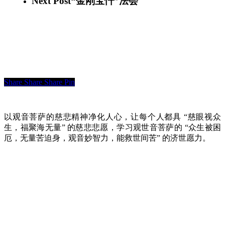
Next Post
“金刚宝忏”法会
Share
Share
Share
Pin
以观音菩萨的慈悲精神净化人心，让每个人都具 “慈眼视众
生，福聚海无量” 的慈悲悲愿，学习观世音菩萨的 “众生被困
厄，无量苦迫身，观音妙智力，能救世间苦” 的济世愿力。