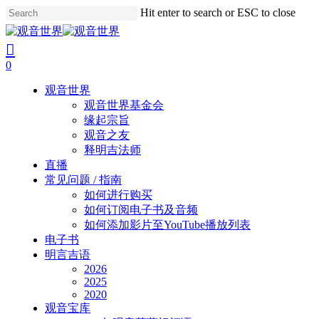
Skip
Hit enter to search or ESC to close
to
Close
main
Search
search
account
content
0
Menu
观音世界
观音世界基金会
缘起宗旨
观音之友
释明吉法师
直播
常见问题 / 指南
如何进行购买
如何订阅电子书及音频
如何添加影片至YouTube播放列表
电子书
明言吉语
2026
2025
2020
观音宝库