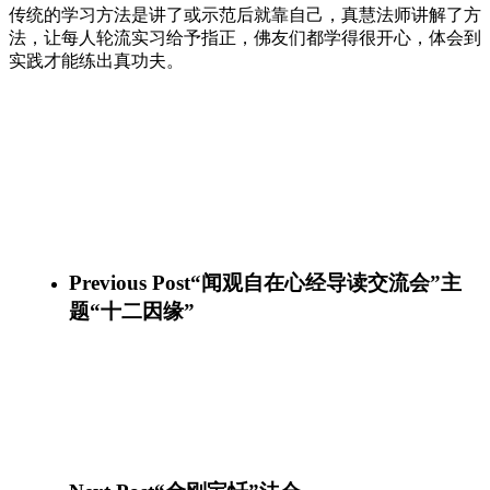
传统的学习方法是讲了或示范后就靠自己，真慧法师讲解了方
法，让每人轮流实习给予指正，佛友们都学得很开心，体会到
实践才能练出真功夫。
69465388_10156960169261339_1834645827956506624_n
69359629_10156960169171339_3358551961753354240_n
69772439_10156960169101339_7678828142819016704_n
69478202_10156960169051339_165191619094511616_n
69587188_10156960168986339_2330122480812818432_n
69765304_10156960168866339_6729049039305703424_n
69498788_10156960168791339_2051571273024143360_n
69827319_10156960168686339_323104144795631616_n
Previous Post
“闻观自在心经导读交流会”主
题“十二因缘”